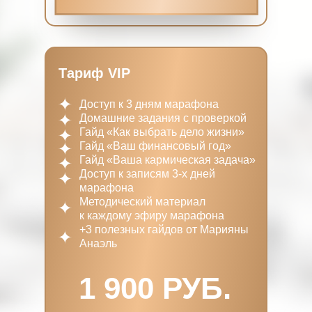
Тариф VIP
Доступ к 3 дням марафона
Домашние задания с проверкой
Гайд «Как выбрать дело жизни»
Гайд «Ваш финансовый год»
Гайд «Ваша кармическая задача»
Доступ к записям 3-х дней
марафона
Методический материал
к каждому эфиру марафона
+3 полезных гайдов от Марияны
Анаэль
1 900 РУБ.