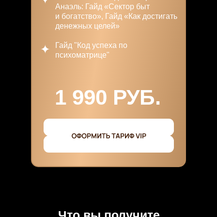
Анаэль: Гайд «Сектор быт
и богатство», Гайд «Как достигать
денежных целей»
Гайд "Код успеха по
психоматрице"
1 990 РУБ.
Что вы получите