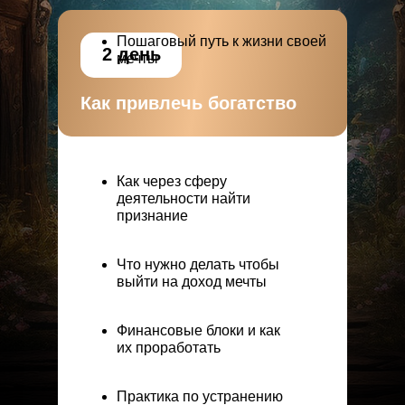
Пошаговый путь к жизни своей
2 день
мечты
Как привлечь богатство
Как через сферу
деятельности найти
признание
Что нужно делать чтобы
выйти на доход мечты
Финансовые блоки и как
их проработать
Практика по устранению