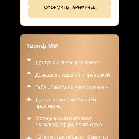
Тариф VIP
Доступ к 2 дням практикума
Домашние задания с проверкой
Гайд «Работа по числу судьбы»
Доступ к записям 2-х дней
практикума
Методический материал
к каждому эфиру практикума
+2 полезных гайда от Марияны