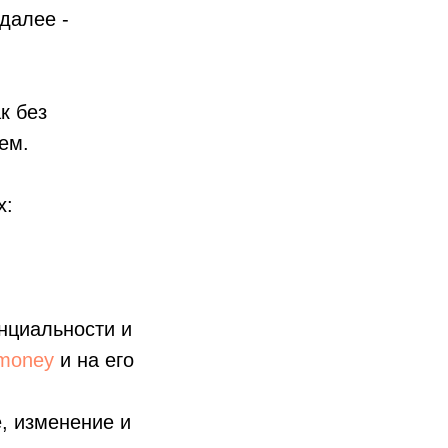
далее -
к без
ем.
х:
нциальности и
a-money
и на его
.
, изменение и