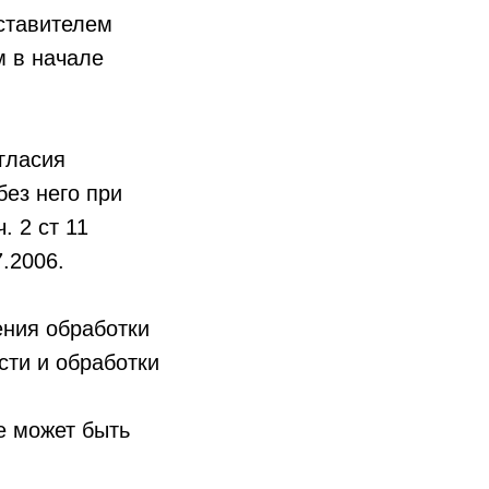
ставителем
м в начале
гласия
ез него при
ч. 2 ст 11
.2006.
ения обработки
сти и обработки
е может быть