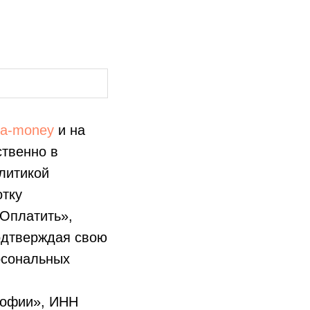
mula-money
и на
ственно в
олитикой
отку
«Оплатить»,
подтверждая свою
рсональных
софии», ИНН