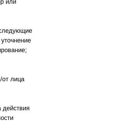
ор или
 следующие
 уточнение
ирование;
/от лица
 действия
ности