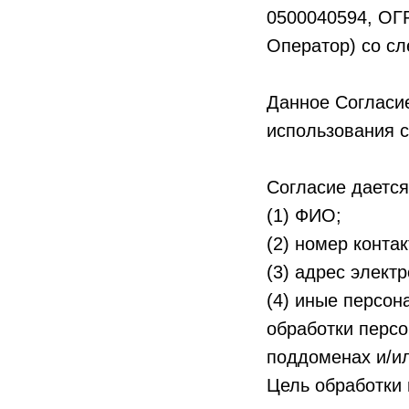
0500040594, ОГР
Оператор) со с
Данное Согласие
использования с
Согласие даетс
(1) ФИО;
(2) номер конта
(3) адрес элект
(4) иные персон
обработки перс
поддоменах и/и
Цель обработки 