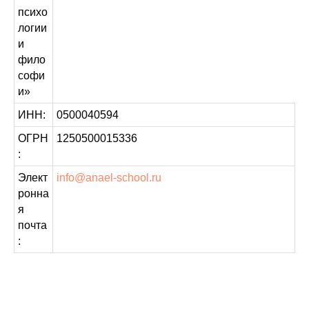
психо
логии
и
фило
софи
и»
ИНН:
0500040594
ОГРН
1250500015336
:
Элект
info@anael-school.ru
ронна
я
почта
: