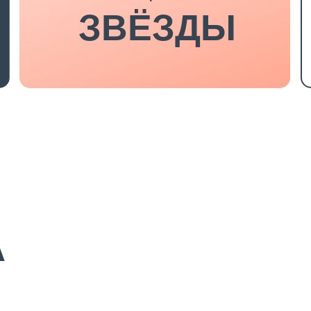
ЗВЁЗДЫ
А