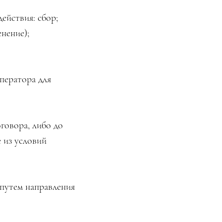
ействия: сбор;
енение);
ператора для
говора, либо до
 из условий
 путем направления