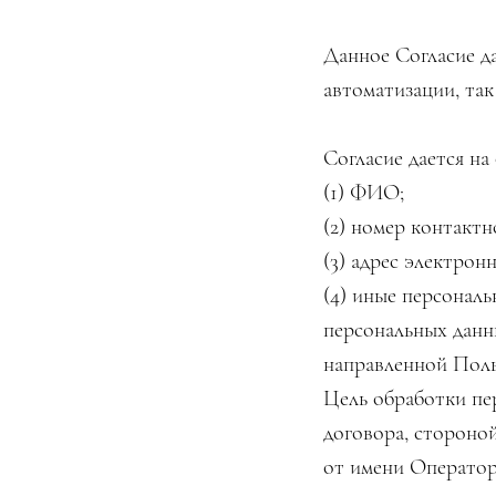
Данное Согласие да
автоматизации, так
Согласие дается н
(1) ФИО;
(2) номер контакт
(3) адрес электрон
(4) иные персонал
персональных данн
направленной Поль
Цель обработки пе
договора, стороно
от имени Операто