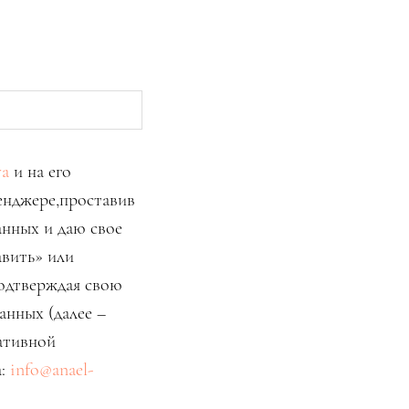
ya
и на его
енджере,проставив
анных и даю свое
авить» или
подтверждая свою
анных (далее –
ативной
а:
info@anael-