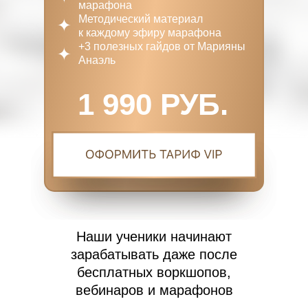
марафона
Методический материал
к каждому эфиру марафона
+3 полезных гайдов от Марияны
Анаэль
1 990 РУБ.
Наши ученики начинают
зарабатывать даже после
бесплатных воркшопов,
вебинаров и марафонов