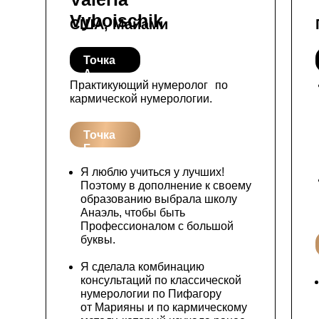
Vyboischik
США, Майами
Точка
А
Практикующий нумеролог по
кармической нумерологии.
Точка
Б
Я люблю учиться у лучших!
Поэтому в дополнение к своему
образованию выбрала школу
Анаэль, чтобы быть
Профессионалом с большой
буквы.
Я сделала комбинацию
консультаций по классической
нумерологии по Пифагору
от Марияны и по кармическому