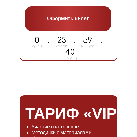
Оформить билет
0
:
23
:
59
:
дней
часов
минут
40
секунд
ТАРИФ «VIP»
Участие в интенсиве
Методички с материалами