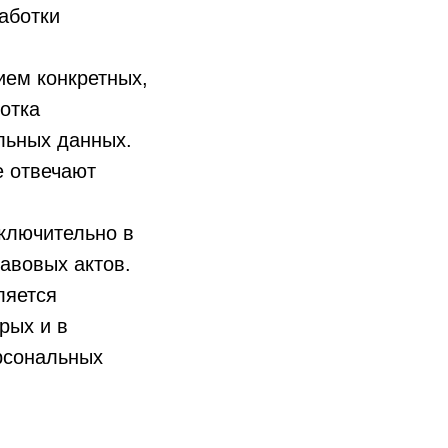
аботки
ием конкретных,
отка
льных данных.
е отвечают
ключительно в
авовых актов.
ляется
рых и в
рсональных