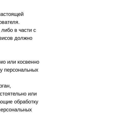
настоящей
ователя.
либо в части с
рвисов должно
мо или косвенно
ту персональных
рган,
стоятельно или
яющие обработку
персональных