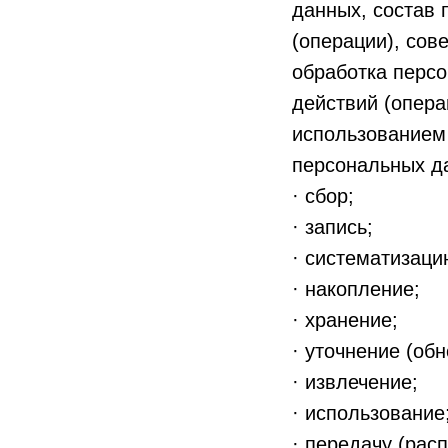
данных, состав 
(операции), со
обработка персо
действий (опер
использованием 
персональных да
· сбор;
· запись;
· систематизаци
· накопление;
· хранение;
· уточнение (об
· извлечение;
· использование
· передачу (рас