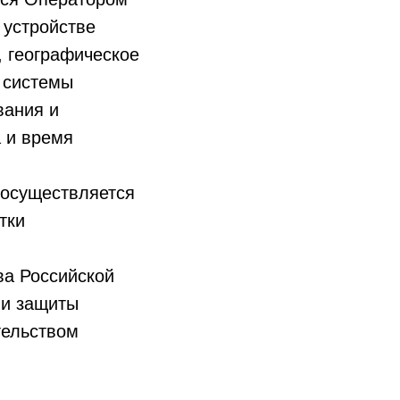
 устройстве
, географическое
 системы
вания и
 и время
 осуществляется
тки
ва Российской
 и защиты
тельством