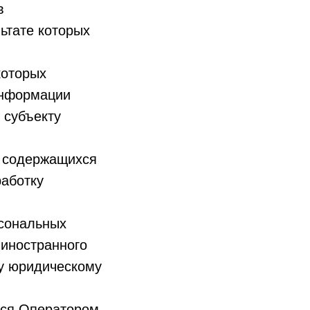
в
ьтате которых
которых
информации
 субъекту
ь содержащихся
работку
рсональных
 иностранного
му юридическому
тся Оператором