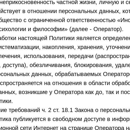
неприкосновенность частной жизни, личную и с
ействует в отношении персональных данных, ко
щество с ограниченной ответственностью «Инс
сихологии и философии» (далее - Оператор).
аботки настоящей Политики является определе
систематизации, накопления, хранения, уточнен
лечения, использования, передачи (распростра
 доступа), обезличивания, блокирования, удал
рсональных данных, обрабатываемых Оператор
аспространяется на отношения в области обраб
нных, возникшие у Оператора как до, так и по
тики.
ние требований ч. 2 ст. 18.1 Закона о персонал
тика публикуется в свободном доступе в инфо
онной сети Интернет на странице Оператора н