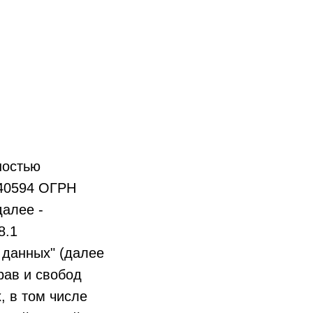
ностью
040594 ОГРН
алее -
8.1
 данных" (далее
рав и свобод
, в том числе