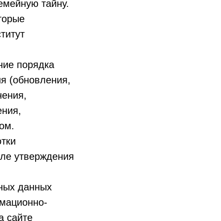
емейную тайну.
торые
титут
ние порядка
ия (обновления,
нения,
ения,
ом.
отки
сле утверждения
ьных данных
рмационно-
а сайте