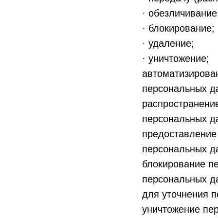
· обезличивание
· блокирование;
· удаление;
· уничтожение;
автоматизирован
персональных д
распространение
персональных д
предоставление
персональных д
блокирование п
персональных да
для уточнения п
уничтожение пер