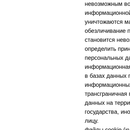
невозможным во
информационной 
уничтожаются м
обезличивание п
становится нев
определить при
персональных д
информационная
в базах данных
информационных 
трансграничная
данных на терри
государства, и
лицу.
файлы cookie (к