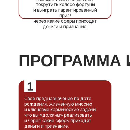
рождения, жизненную миссию и
покрутить колесо фортуны
ключевые кармические задачи:
и выиграть гарантированный
что вы «должны» реализовать и
приз!
через какие сферы приходят
деньги и признание.
• Как самостоятельно делать все
необходимые расчёты по дате
рождения и фамилии, чтобы
читать матрицу человека и сразу
ПРОГРАММА 
применять это.
• Тайну своей фамилии, карму
рода и родовые сценарии,
которые влияют на здоровье,
1
отношения и уровень дохода, а
также какие шаги помогают это
трансформировать.
Своё предназначение по дате
рождения, жизненную миссию
• Как начать зарабатывать на
и ключевые кармические задачи:
этом уже во время интенсива
что вы «должны» реализовать
и через какие сферы приходят
• Как работать в командах с
деньги и признание.