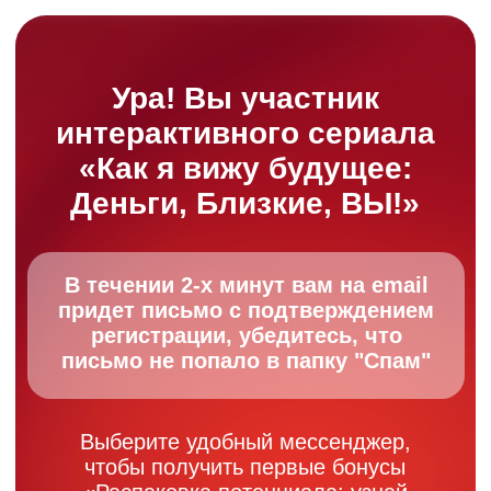
Ура! Вы участник
интерактивного сериала
«Как я вижу будущее:
Деньги, Близкие, ВЫ!»
В течении 2-х минут вам на email
придет письмо с подтверждением
регистрации, убедитесь, что
письмо не попало в папку "Спам"
Выберите удобный мессенджер,
чтобы получить первые бонусы
«Распаковка потенциала: узнай
свою суперсилу за 1 минуту» +
медатация «Вы достойны больших
денег»
MAX