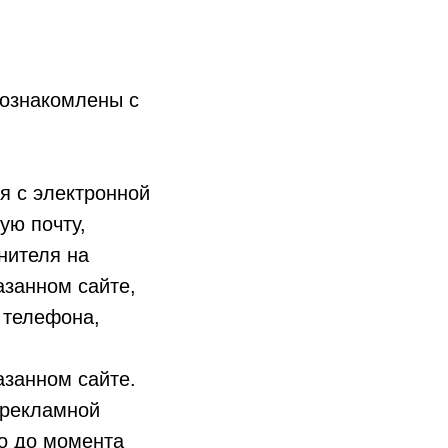
то ознакомлены с
я с электронной
ую почту,
нителя на
азанном сайте,
 телефона,
азанном сайте.
 рекламной
бо до момента