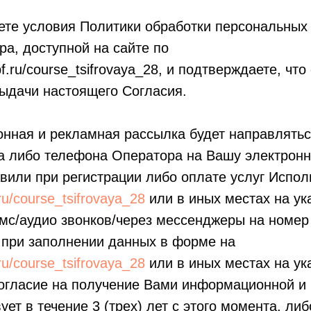
ете условия Политики обработки персональных
а, доступной на сайте по
iipf.ru/course_tsifrovaya_28, и подтверждаете, ч
выдачи настоящего Согласия.
нная и рекламная рассылка будет направлятьс
а либо телефона Оператора на Вашу электронн
вили при регистрации либо оплате услуг Испол
f.ru/course_tsifrovaya_28
или в иных местах на ук
смс/аудио звонков/через мессенджеры на номер
 при заполнении данных в форме на
f.ru/course_tsifrovaya_28
или в иных местах на ук
согласие на получение Вами информационной и
ует в течение 3 (трех) лет с этого момента, ли