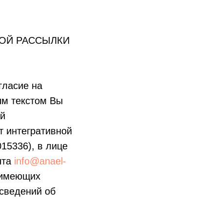
НОЙ РАССЫЛКИ
гласие на
ым текстом Вы
ой
т интегративной
15336), в лице
чта
info@anael-
, имеющих
 сведений об