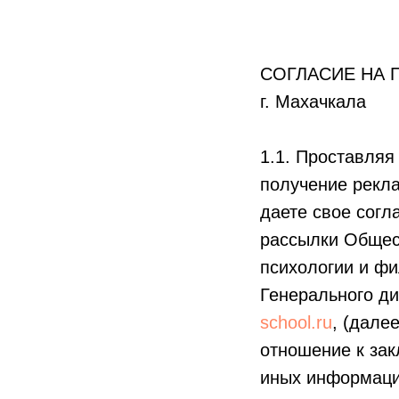
СОГЛАСИЕ НА
г. Маха
1.1. Проставляя
получение рекл
даете свое сог
рассылки Общест
психологии и ф
Генерального ди
school.ru
, (дале
отношение к зак
иных информаци