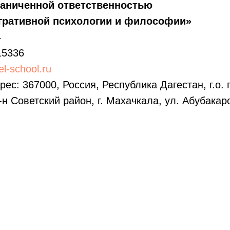
раниченной ответственностью
егративной психологии и философии»
4
15336
l-school.ru
ес: 367000, Россия, Республика Дагестан, г.о. 
н Советский район, г. Махачкала, ул. Абубакаро