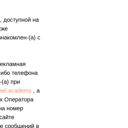
 доступной на
кже
накомлен-(а) с
рекламная
либо телефона
(а) при
nael.academy
, а
ах Оператора
 на номер
сайте
де сообщений в