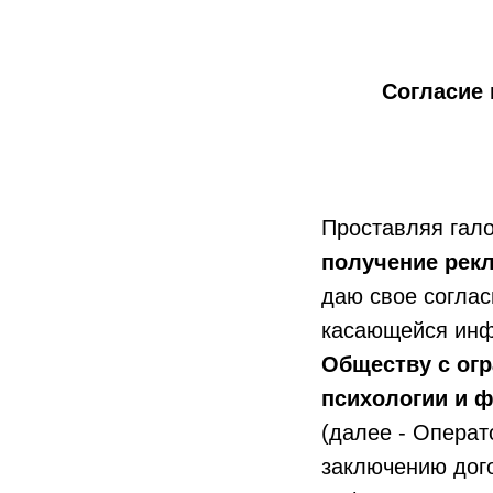
Согласие
Проставляя гало
получение рек
даю свое согла
касающейся инфо
Обществу с огр
психологии и 
(далее - Операт
заключению дого