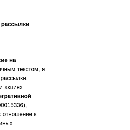
 рассылки
сие на
ичным текстом, я
 рассылки,
и акциях
егративной
0015336),
х отношение к
 иных