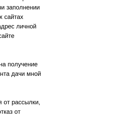
ри заполнении
х сайтах
адрес личной
сайте
 на получение
нта дачи мной
я от рассылки,
тказ от