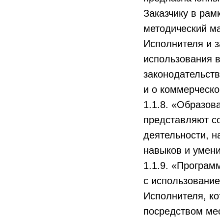
Заказчику в рам
методический ма
Исполнителя и з
использования 
законодательст
и о коммерческо
1.1.8. «Образов
представляют с
деятельности, н
навыков и умени
1.1.9. «Програм
с использовани
Исполнителя, ко
посредством ме