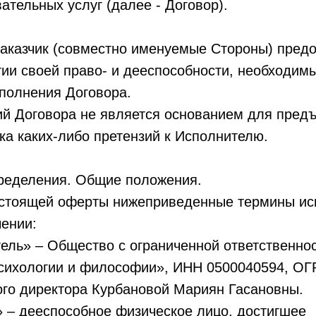
ательных услуг (далее - Договор).
Заказчик (совместно именуемые Стороны) пред
ии своей право- и дееспособности, необходим
полнения Договора.
ий Договора не является основанием для пред
ка каких-либо претензий к Исполнителю.
пределения. Общие положения.
настоящей оферты нижеприведенные термины ис
ении:
тель» – Общество с ограниченной ответственно
психологии и философии», ИНН 0500040594, ОГ
ого директора Курбановой Мариян Гасановны.
к» – дееспособное физическое лицо, достигшее