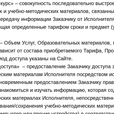
-курс» – совокупность последовательно выстро
 и учебно-методических материалов, связанны
передачу информации Заказчику от Исполнителя
щая определенные тарифом сроки и предмет (
 – Объем Услуг, Образовательных материалов, 
зависит от состава приобретаемого Тарифа, Пр
иод доступа указаны на Сайте.
 доступа» – предоставление Заказчику доступа з
еским материалам Исполнителя посредством и
новременным предоставлением Заказчику пра
знакомиться и изучать информацию, которая со
еских материалах Исполнителя, непосредствен
ивания/сохранения учебно-методических матер
мпьютер или прочие устройства) в соответств