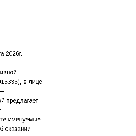
026г.
тивной
15336), в лице
 –
ой предлагает
у
есте именуемые
б оказании