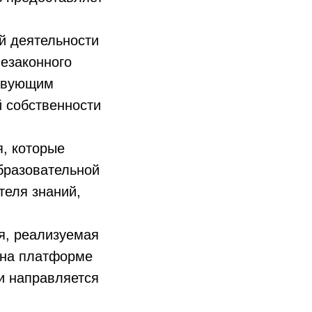
й деятельности
незаконного
ствующим
 собственности
я, которые
бразовательной
теля знаний,
я, реализуемая
 на платформе
и направляется