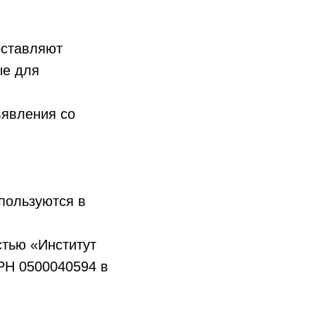
оставляют
ые для
ъявления со
пользуются в
стью «Институт
РН 0500040594 в