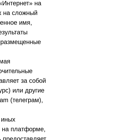
«Интернет» на
ак на сложный
менное имя,
езультаты
, размещенные
емая
ючительные
авляет за собой
урс) или другие
am (телеграм),
 иных
 на платформе,
ь предоставляет