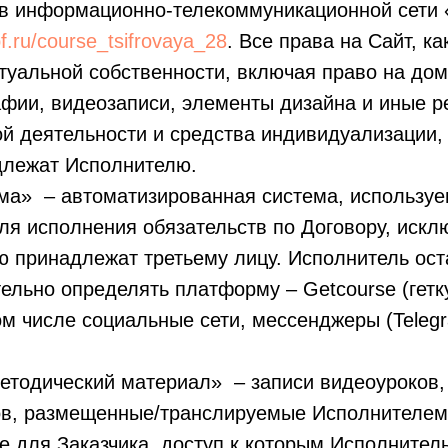
в информационно-телекоммуникационной сети 
ipf.ru/course_tsifrovaya_28
. Все права на Сайт, к
туальной собственности, включая право на до
афии, видеозаписи, элементы дизайна и иные р
ой деятельности и средства индивидуализации
длежат Исполнителю.
рма» – автоматизированная система, использу
ля исполнения обязательств по Договору, искл
ю принадлежат третьему лицу. Исполнитель ост
ельно определять платформу – Getcourse (гетк
м числе социальные сети, мессенджеры (Telegr
методический материал» – записи видеоуроков,
в, размещенные/транслируемые Исполнителем
 для Заказчика, доступ к которым Исполнител