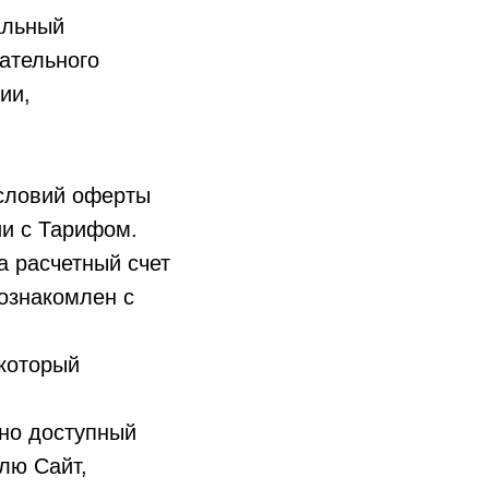
альный
ательного
ии,
условий оферты
ии с Тарифом.
а расчетный счет
 ознакомлен с
 который
чно доступный
лю Сайт,