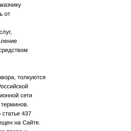
аказчику
ь от
слуг,
вление
средством
овора, толкуются
Российской
ионной сети
 терминов.
 статье 437
ещен на Сайте.