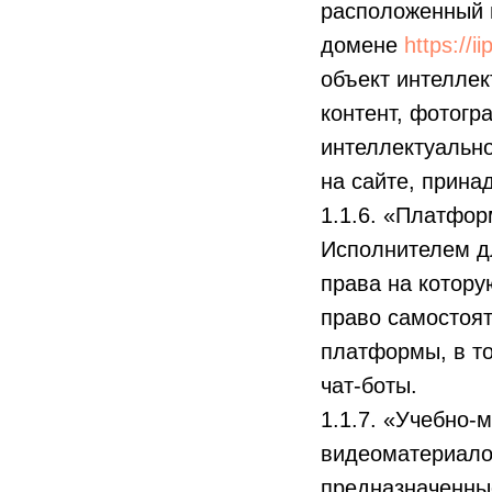
расположенный 
домене
https://i
объект интеллек
контент, фотогр
интеллектуальн
на сайте, прина
1.1.6. «Платфо
Исполнителем д
права на котору
право самостоят
платформы, в то
чат-боты.
1.1.7. «Учебно-
видеоматериало
предназначенные