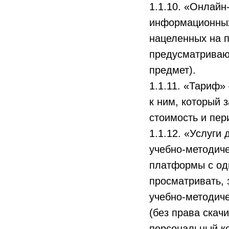
1.1.10. «Онлайн
информационных
нацеленных на 
предусматриваю
предмет).
1.1.11. «Тариф»
к ним, который 
стоимость и пер
1.1.12. «Услуги
учебно-методич
платформы с од
просматривать, 
учебно-методич
(без права скач
персональный ко