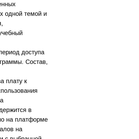
енных
х одной темой и
,
учебный
период доступа
ограммы. Состав,
а плату к
спользования
ва
держится в
но на платформе
иалов на
ии с выбранной