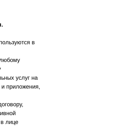
.
пользуются в
 любому
у
ьных услуг на
 и приложения,
договору,
тивной
 в лице