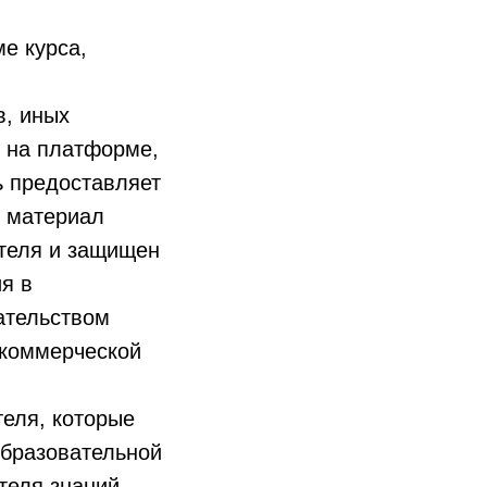
ме курса,
в, иных
 на платформе,
ь предоставляет
й материал
ителя и защищен
я в
ательством
 коммерческой
теля, которые
образовательной
теля знаний,