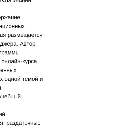
держание
анционных
рая размещается
нджера. Автор
ограммы
 онлайн-курса.
оенных
х одной темой и
,
учебный
ий
я, раздаточные