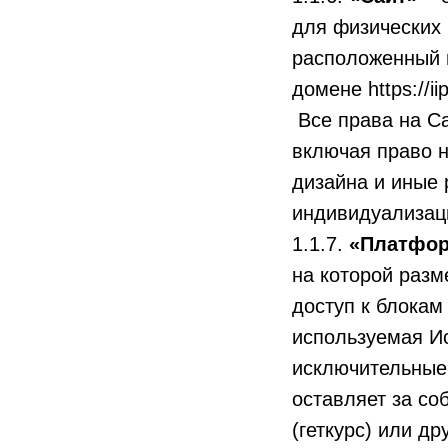
для физических
расположенный 
домене https://ii
Все права на Са
включая право н
дизайна и иные 
индивидуализац
1.1.7.
«Платфо
на которой разм
доступ к блокам
используемая Ис
исключительные 
оставляет за со
(геткурс) или д