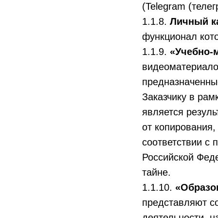
(Telegram (теле
1.1.8.
Личный к
функционал кото
1.1.9.
«Учебно-
видеоматериало
предназначенные
Заказчику в рам
является резул
от копирования,
соответствии с
Российской Феде
тайне.
1.1.10.
«Образо
представляют с
деятельности, н