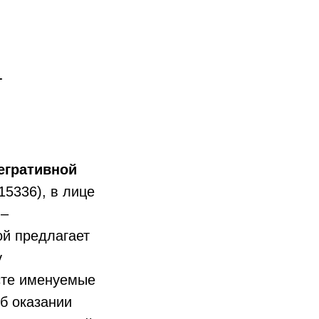
г
егративной
5336), в лице
 –
ой предлагает
у
есте именуемые
б оказании