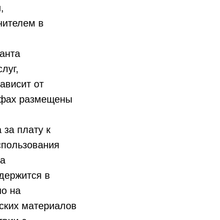
,
нителем в
анта
луг,
ависит от
ифах размещены
за плату к
спользования
ва
держится в
но на
ских материалов