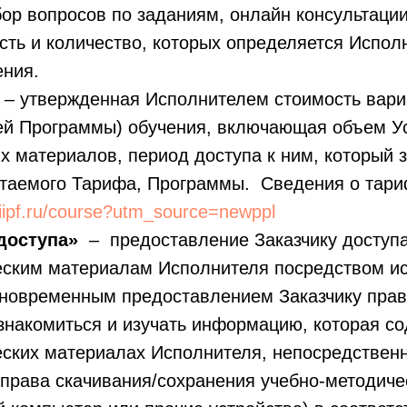
ор вопросов по заданиям, онлайн консультации
ть и количество, которых определяется Испол
ения.
– утвержденная Исполнителем стоимость вари
ей Программы) обучения, включающая объем Ус
 материалов, период доступа к ним, который з
етаемого Тарифа, Программы. Сведения о тар
//iipf.ru/course?utm_source=newppl
доступа»
– предоставление Заказчику доступа 
еским материалам Исполнителя посредством и
новременным предоставлением Заказчику пра
знакомиться и изучать информацию, которая со
еских материалах Исполнителя, непосредствен
 права скачивания/сохранения учебно-методиче