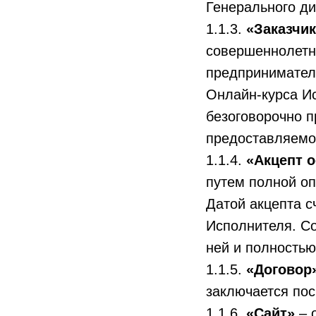
Генерального д
1.1.3.
«Заказчик
совершеннолетн
предпринимател
Онлайн-курса Ис
безоговорочно 
предоставляемой
1.1.4.
«Акцепт 
путем полной оп
Датой акцепта с
Исполнителя. Со
ней и полностью
1.1.5.
«Договор
заключается по
1.1.6.
«Сайт»
– 