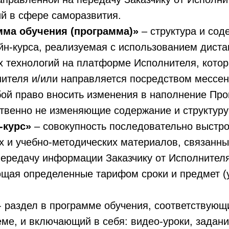
й в сфере саморазвития.
мма обучения
(программа)»
– структура и со
йн-курса, реализуемая с использованием дист
х технологий на платформе Исполнителя, кото
нителя и/или направляется посредством мессе
бой право вносить изменения в наполнение Пр
твенно не изменяющие содержание и структуру
-курс»
– совокупность последовательно выстр
 и учебно-методических материалов, связанны
передачу информации Заказчику от Исполнителя
щая определенные тарифом сроки и предмет (
- раздел в программе обучения, соответствующ
ме, и включающий в себя: видео-уроки, задани