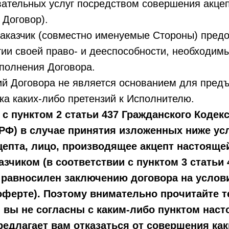
вательных услуг посредством совершения акце
 Договор).
Заказчик (совместно именуемые Стороны) пред
ии своей право- и дееспособности, необходим
полнения Договора.
ий Договора не является основанием для пред
ка каких-либо претензий к Исполнителю.
 с пунктом 2 статьи 437 Гражданского Кодек
РФ) в случае принятия изложенных ниже ус
епта, лицо, производящее акцепт настояще
азчиком (в соответствии с пунктом 3 статьи 
 равносилен заключению договора на услов
ферте). Поэтому внимательно прочитайте т
 вы не согласны с каким-либо пунктом нас
едлагает вам отказаться от совершения ка