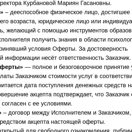
иректора Курбановой Мариян Гасановны.
»
– дееспособное физическое лицо, достигшее
его возраста, юридическое лицо или индивиду
ь, желающий с помощью инструментов образов
полнителя получить знания в области психолог
принявший условия Оферты. За достоверность
 информации несёт ответственность Заказчик.
оферты»
— полное и безоговорочное принятие
латы Заказчиком стоимости услуг в соответств
читается дата поступления денежных средств н
вершение акцепта подтверждает, что Заказчик
 согласен с ее условиями.
»
– договор между Исполнителем и Заказчиком,
средством акцепта настоящей оферты.
открытый для свободного ознакомления, публи