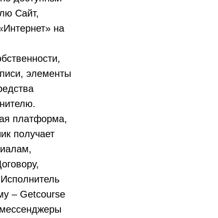
лю Сайт,
«Интернет» на
обственности,
аписи, элементы
редства
нителю.
ная платформа,
чик получает
риалам,
оговору,
 Исполнитель
му – Getcourse
, мессенджеры