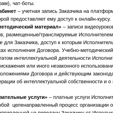
грам), чат-боты.
абинет
– учетная запись Заказчика на платфор
рой предоставляет ему доступ к онлайн-курсу.
методический материал»
– записи видеоуроко
в, размещенные/транслируемые Исполнителем
 для Заказчика, доступ к которым Исполнител
ках исполнения Договора. Учебно-методически
ьтатом интеллектуальной деятельности Исполн
 искажения или иного незаконного использовани
 положениями Договора и действующим законод
рации об интеллектуальной собственности и о
вательные услуги»
– платные услуги Исполни
обой целенаправленный процесс организации 
аправленной на передачу Заказчику от Исполни