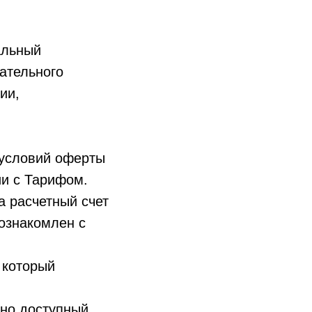
альный
ательного
ии,
 условий оферты
ии с Тарифом.
а расчетный счет
 ознакомлен с
 который
чно доступный