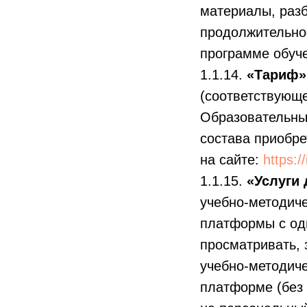
материалы, разб
продолжительнос
программе обуч
1.1.14.
«Тариф»
(соответствующ
Образовательных
состава приобр
на сайте:
https:
1.1.15.
«Услуги 
учебно-методич
платформы с од
просматривать, 
учебно-методич
платформе (без