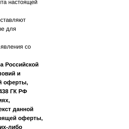
пта настоящей
оставляют
ые для
ъявления со
са Российской
ловий и
й оферты,
438 ГК РФ
иях,
екст данной
тоящей оферты,
ких-либо