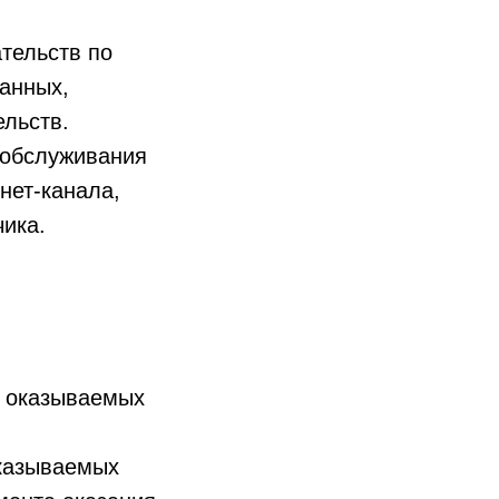
тельств по
анных,
ельств.
ь обслуживания
нет-канала,
чика.
, оказываемых
оказываемых