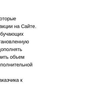
которые
акции на Сайте.
 обучающих
становленную
дополнять
чить объем
ополнительной
аказчика к