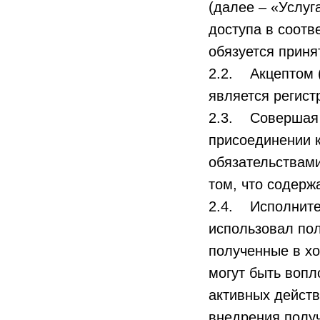
(далее – «Услуг
доступа в соотв
обязуется приня
2.2. Акцептом 
является регист
2.3. Совершая а
присоединении к
обязательствами
том, что содер
2.4. Исполнител
использовал по
полученные в хо
могут быть воп
активных действ
внедрения получ