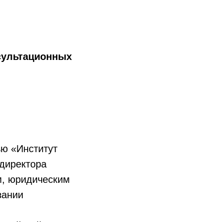
сультационных
ью «Институт
 директора
м, юридическим
зании