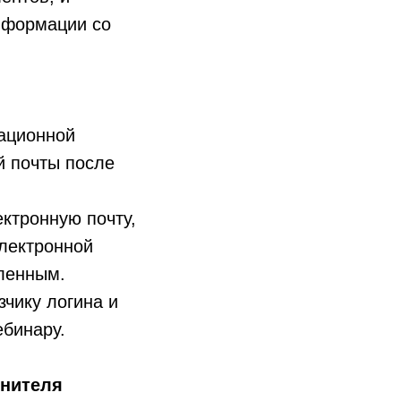
нформации со
мационной
й почты после
ктронную почту,
электронной
вленным.
зчику логина и
бинару.
лнителя