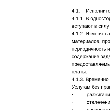
4.1. Исполните
4.1.1. В одност
вступают в силу
4.1.2. Изменят
материалов, про
периодичность и
содержание зада
предоставляемы
платы.
4.1.3. Временно
Услугам без пра
· разжигания 
· отвлечения и
· распростран