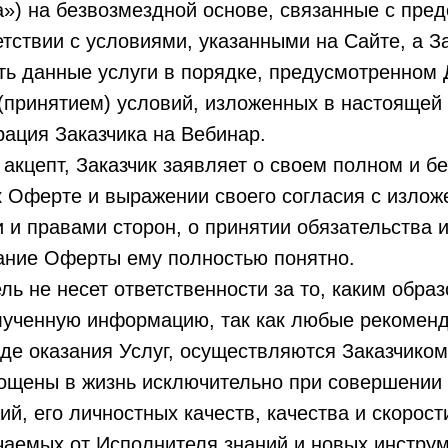
а») на безвозмездной основе, связанные с пре
етствии с условиями, указанными на Сайте, а З
ть данные услуги в порядке, предусмотренном 
(принятием) условий, изложенных в настоящей
рация Заказчика на Вебинар.
кцепт, Заказчик заявляет о своем полном и б
 Оферте и выражении своего согласия с излож
 и правами сторон, о принятии обязательства и
жание Оферты ему полностью понятно.
ь не несет ответственности за то, каким образ
лученную информацию, так как любые рекоменд
де оказания Услуг, осуществляются Заказчиком
лощены в жизнь исключительно при совершении
ий, его личностных качеств, качества и скорост
аемых от Исполнителя знаний и новых инструм