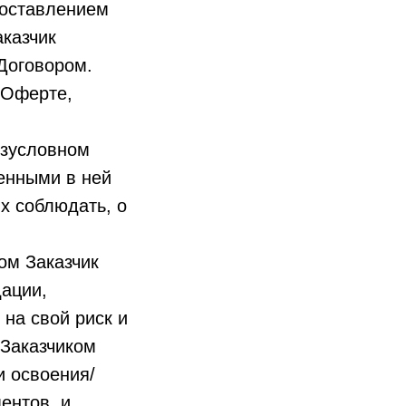
доставлением
аказчик
Договором.
 Оферте,
езусловном
енными в ней
х соблюдать, о
ом Заказчик
ации,
 на свой риск и
 Заказчиком
и освоения/
ентов, и