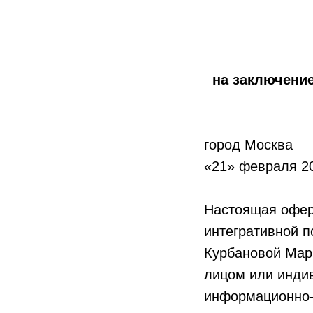
на заключени
город Москва
«21» февраля 20
Настоящая офер
интегративной п
Курбановой Мар
лицом или инди
информационно-