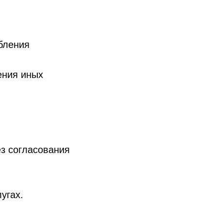
бления
ения иных
ез согласования
угах.