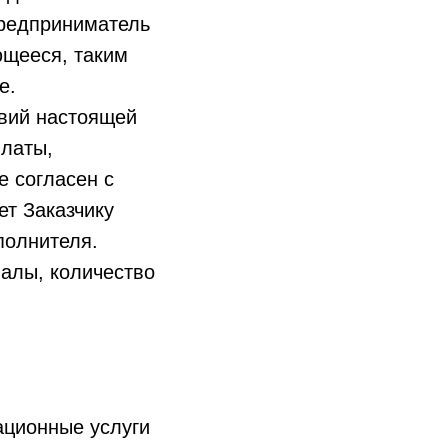
предприниматель
ющееся, таким
е.
овий настоящей
платы,
е согласен с
т Заказчику
полнителя.
алы, количество
ационные услуги