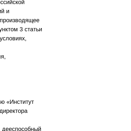
оссийской
ий и
, производящее
унктом 3 статьи
условиях,
я,
ью «Институт
 директора
и дееспособный