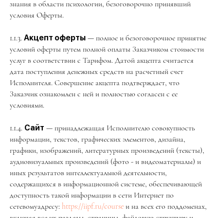
знания в области психологии, безоговорочно принявший
условия Оферты.
1.1.3.
Акцепт оферты
— полное и безоговорочное принятие
условий оферты путем полной оплаты Заказчиком стоимости
услуг в соответствии с Тарифом. Датой акцепта считается
дата поступления денежных средств на расчетный счет
Исполнителя. Совершение акцепта подтверждает, что
Заказчик ознакомлен с ней и полностью согласен с ее
условиями.
1.1.4.
Сайт
— принадлежащая Исполнителю совокупность
информации, текстов, графических элементов, дизайна,
графики, изображений, литературных произведений (тексты),
аудиовизуальных произведений (фото - и видеоматериалы) и
иных результатов интеллектуальной деятельности,
содержащихся в информационной системе, обеспечивающей
доступность такой информации в сети Интернет по
сетевомуадресу:
https://iipf.ru/course
и на всех его поддоменах,
включая все их разделы, страницы, файловую структуру и