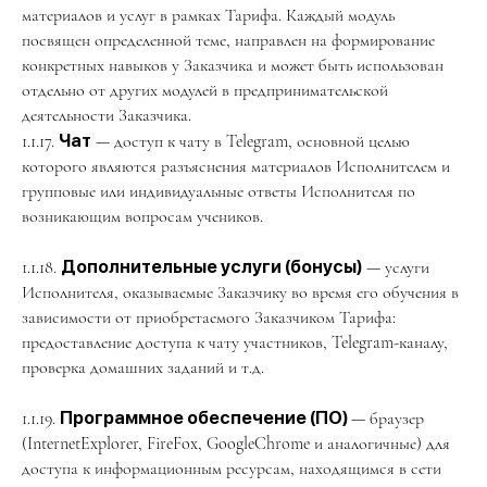
материалов и услуг в рамках Тарифа. Каждый модуль
посвящен определенной теме, направлен на формирование
конкретных навыков у Заказчика и может быть использован
отдельно от других модулей в предпринимательской
деятельности Заказчика.
1.1.17.
Чат
— доступ к чату в Telegram, основной целью
которого являются разъяснения материалов Исполнителем и
групповые или индивидуальные ответы Исполнителя по
возникающим вопросам учеников.
1.1.18.
Дополнительные услуги (бонусы)
— услуги
Исполнителя, оказываемые Заказчику во время его обучения в
зависимости от приобретаемого Заказчиком Тарифа:
предоставление доступа к чату участников, Telegram-каналу,
проверка домашних заданий и т.д.
1.1.19.
Программное обеспечение (ПО)
— браузер
(InternetExplorer, FireFox, GoogleChrome и аналогичные) для
доступа к информационным ресурсам, находящимся в сети