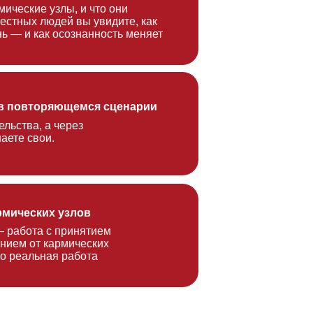
ез
лов
инятием
ческих
бота
!