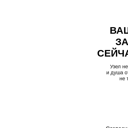
Узел не развя
и душа отпуска
не только