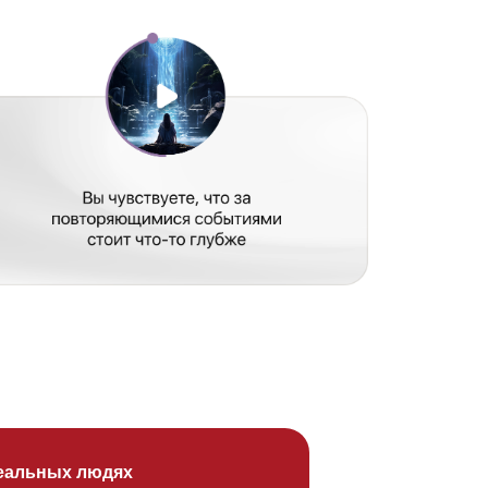
ях
 и что они
вы увидите, как
знанность меняет
емся сценарии