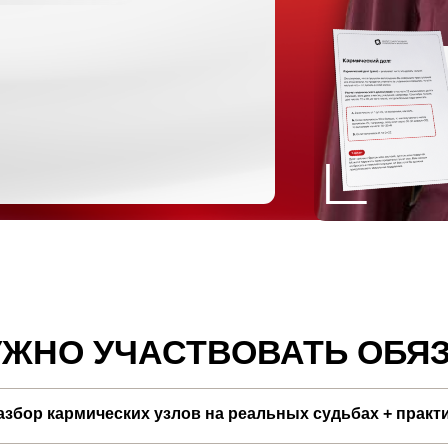
Подарок з
РАСЧЕТ:
ДОЛГ
в чем был
воплощении
в этой жиз
НО УЧАСТВОВАТЬ ОБЯЗАТЕЛ
кармических узлов на реальных судьбах + практика исцелени