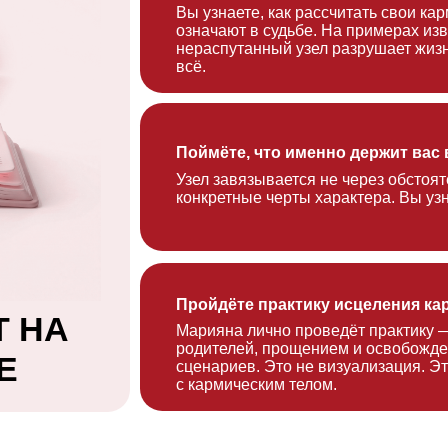
Узел завязывается не через обстоятельства, а чер
конкретные черты характера. Вы узнаете свои.
Пройдёте практику исцеления кармических уз
А
Марияна лично проведёт практику — работа с пр
родителей, прощением и освобождением от карми
сценариев. Это не визуализация. Это реальная ра
с кармическим телом.
АГ К НОВОМУ БУДУЩЕМУ.
ИТЕ СВОЕ МЕСТО ПРЯМО
 ПОКА УЧАСТИЕ БЕСПЛАТНО