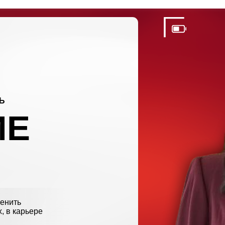
Е
ьере