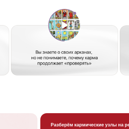
Разберём кармические узлы на реальных люд
Вы узнаете, как рассчитать свои кармические узлы,
означают в судьбе. На примерах известных людей 
нераспутанный узел разрушает жизнь — и как осо
всё.
Поймёте, что именно держит вас в повторяющ