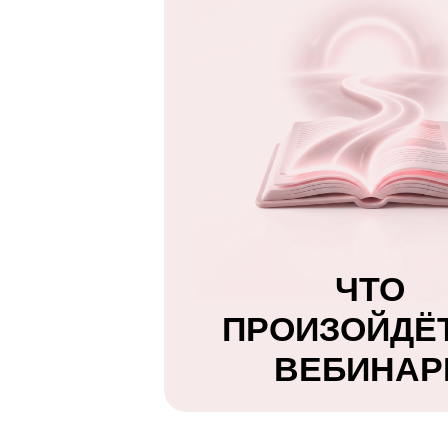
ЧТО
ПРОИЗОЙДЁТ Н
ВЕБИНАРЕ
ВАШ Ш
ЗАЙМ
СЕЙЧАС,