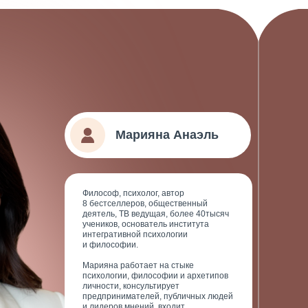
Марияна Анаэль
Философ, психолог, автор
8 бестселлеров, общественный
деятель, ТВ ведущая, более 40тысяч
учеников, основатель института
интегративной психологии
и философии.
Марияна работает на стыке
психологии, философии и архетипов
личности, консультирует
предпринимателей, публичных людей
и лидеров мнений, входит