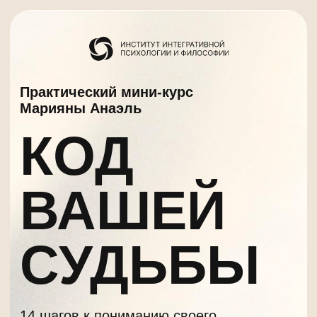
Практический мини-курс
Марияны Анаэль
КОД
ВАШЕЙ
СУДЬБЫ
14 шагов к пониманию своего
предназначения, первым шагам
к управлению финансами и выходу
из повторяющихся кармических
сценариев — через дату рождения