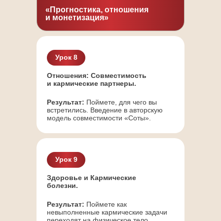
«Прогностика, отношения
Наработка практического опыта
и монетизация»
и публичная проявленность
Обмен опытом и получение
Урок 8
ценных рекомендаций
Отношения: Совместимость
и кармические партнеры.
*доступно только на тарифе
«Максимум»
Результат:
Поймете, для чего вы
встретились. Введение в авторскую
модель совместимости «Соты».
ВАРИАНТЫ
УЧАСТИЯ
Урок 9
Здоровье и Кармические
болезни.
Тариф
«МИНИМУМ»
Результат:
Поймете как
невыполненные кармические задачи
(Самостоятельный)
переходят на физическое тело.