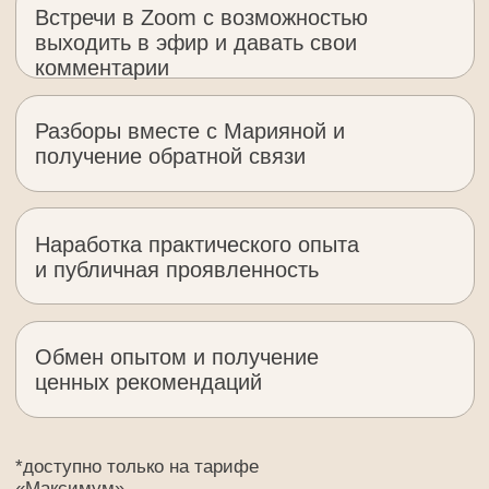
Бот-прогноз на месяц
Подсказки по энергиям каждого
дня (ценность 6 000 руб. — для
вас бесплатно).
Секретный розыгрыш
Только для тех, кто выполнит
все 14 заданий — шанс
выиграть ценные призы.
Справочники и методички
Психологические черты,
кармические задачи и многое
другое — по каждому аркану
Расширенная