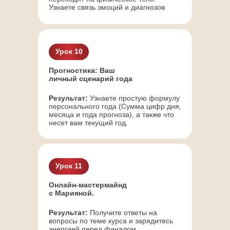
Узнаете связь эмоций и диагнозов
14 видеоуроков (Модули 1 и 2).
Самостоятельное выполнение
всех практических заданий.
Урок 10
Базовые методические
Прогностика: Ваш
материалы.
личный сценарий года
Без куратора, живых вебинаров
и сертификата.
Результат:
Узнаете простую формулу
персонального года (Сумма цифр дня,
месяца и года прогноза), а также что
несет вам текущий год.
23 500 РУБ.
21 500 РУБ.
Урок 11
ПРИОБРЕСТИ
Онлайн-мастермайнд
с Марияной.
Результат:
Получите ответы на
вопросы по теме курса и зарядитесь
энергией перед финалом.