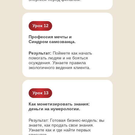
Тариф
«МАКСИМУМ»
(С куратором)
Урок 12
Профессия мечты и
Все 14 видеоуроков.
Синдром самозванца.
Личный куратор: Каждодневная
Результат:
Поймете как начать
поддержка и проверка всех
помогать людям и не бояться
домашних заданий.
осуждения. Узнаете правила
экологичного ведения клиента.
Итоговый именной сертификат
(после сдачи тестов).
ЭКСКЛЮЗИВ: 2 дополнительных
живых эфира с Марияной
Урок 13
Анаэль.
Как монетизировать знания:
Бонусы: Калькулятор,
деньги на нумерологии.
справочник «Коды богатства»,
Бот-прогноз.
Результат: Готовая бизнес-модель: вы
30 000 РУБ.
знаете, как продать свои знания.
24 500 РУБ.
Узнаете как и где найти первых
клиентов