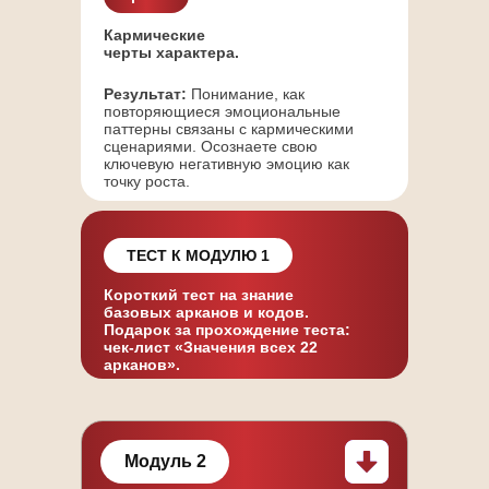
Кармические
черты характера.
Результат:
Понимание, как
повторяющиеся эмоциональные
паттерны связаны с кармическими
сценариями. Осознаете свою
ключевую негативную эмоцию как
точку роста.
ЖИВОЙ
ТЕСТ К МОДУЛЮ 1
ПРАКТИЧЕСКИЙ ЭФИР
Короткий тест на знание
С МАРИЯНОЙ АНАЭЛЬ
базовых арканов и кодов.
Подарок за прохождение теста:
чек-лист «Значения всех 22
Встречи в Zoom с возможностью
арканов».
выходить в эфир и давать свои
комментарии
Разборы вместе с Марияной и
Модуль 2
получение обратной связи