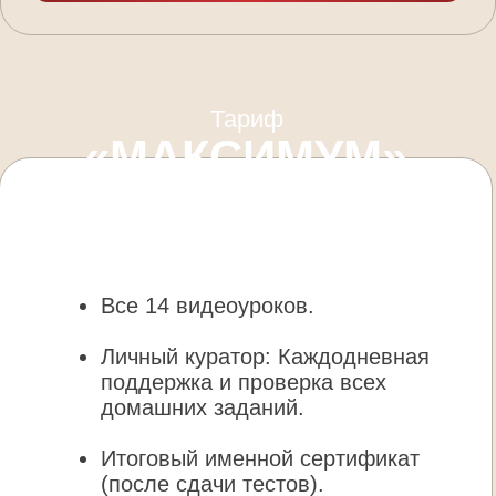
присмотром.
ОБ АВТОРЕ —
МАРИЯНА АНАЭЛЬ
Психолог, философ
Автор зарегистрированных методик
(РОСПАТЕНТ), основатель Института
интегративной психологии
и философии
Победитель премий и обладатель
30 наград, как лучший цифровой
психолог и нумеролог (2021−2025)
Открытие года в сфере философии
Входит в ТОП-60 духовных лидеров
мира