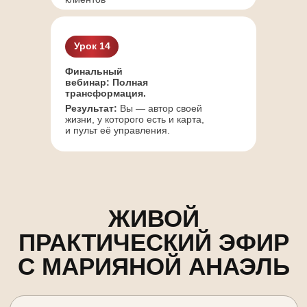
Урок 14
ПРИОБРЕСТИ
Финальный
вебинар: Полная
трансформация.
Результат:
Вы — автор своей
жизни, у которого есть и карта,
и пульт её управления.
ВАШИ БОНУСЫ
Закрытый калькулятор
Профессиональный
инструмент для
расчетов.
Справочник «Коды богатства»
Полная расшифровка
денежных арканов.