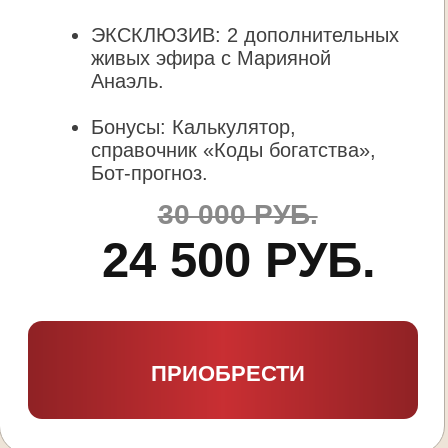
Автор 8 книг-бестселлеров, песен
и МАК-карт
Эксперт федеральных СМИ:
выступления на ТВ, радио, «Европа
Плюс ТВ», 100+ публикаций в медиа
Спикер крупных площадок: Сколково,
Саммит «В потоке», Инстадиум
Организатор круглых столов в Госдуме
Организатор БлогерКонф
2025 при поддержке Госдумы