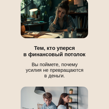
Тем, кто запутался
в отношениях
Вы увидите скрытую
механику конфликтов с
близкими.
Тем, кто ищет себя
Вы получите «паспорт»
своих талантов и сильных
сторон