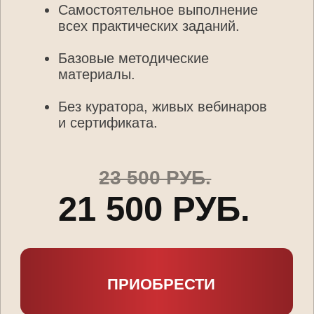
МЫ ОБЕСПЕЧИМ
ВАС ПЕРВЫМИ
КЛИЕНТАМИ
Самый сложный шаг для любого
эксперта — найти первых людей для
практики. Мы берем это на себя.
УСЛОВИЕ:
Участники тарифа «Максимум»,
которые успешно пройдут все 14
уроков и выполнят задания,
получат от нашей команды базу
потенциальных клиентов для
отработки навыков и первых
продаж.
РЕЗУЛЬТАТ:
Вы не просто получаете знания,
а сразу конвертируете их в
опыт и доход под нашим