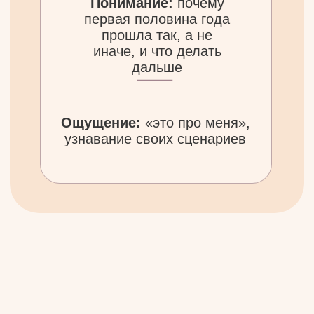
Хочешь
не упустить
месяцы денег
и не войти в
опасные периоды без
подготовки
Ищешь
точку опоры перед
новым циклом
и хочешь войти
во вторую половину года в своей
силе
Зарегистрироваться