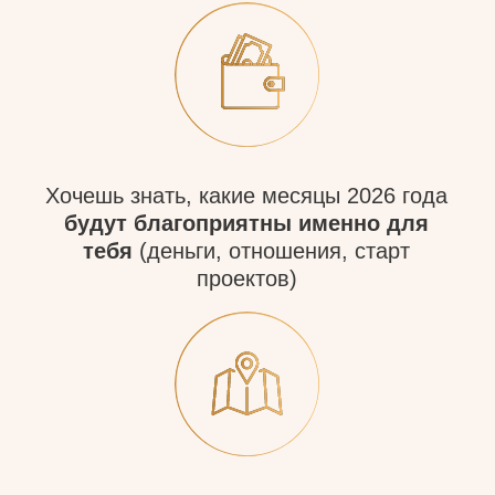
Автор зарегистрированных методик
(РОСПАТЕНТ), основатель Института
интегративной психологии и философии
Победитель премий и обладатель
30 наград, как лучший цифровой
психолог и нумеролог (2021−2025)
Открытие года в сфере философии
Входит в ТОП-60 духовных лидеров
мира
Автор 8 книг-бестселлеров, песен
и МАК-карт
Эксперт федеральных СМИ:
выступления на ТВ, радио, «Европа
Плюс ТВ», 100+ публикаций в медиа
Спикер крупных площадок: Сколково,
Саммит «В потоке», Инстадиум
Организатор круглых столов в Госдуме