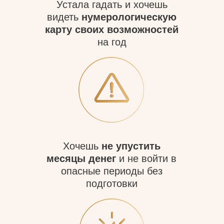
Организатор БлогерКонф
2025 при поддержке Госдумы