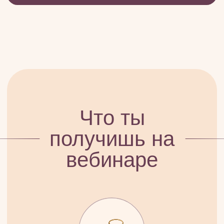
1
Благоприятные
месяцы для денег
Когда в 2026 году будет
приход денег, удача,
высокие доходы
Какие месяцы подходят
для повышения, смены
работы, запуска продаж
Где твои денежные
возможности, которые
можно использовать