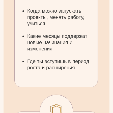
у вас будет:
Чёткая карта года:
благоприятные и
опасные месяцы для
денег, отношений,
старта
Понимание:
почему
первая половина года
прошла так, а не
иначе, и что делать
дальше
Ощущение:
«это про меня»,
узнавание своих сценариев