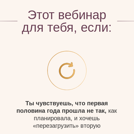
ИЮНЬ
— середина года, время переосмысления
и планирования второй половины. На этом
эфире вы рассчитаете свой персональный
прогноз по дате рождения: увидите
благоприятные месяцы для денег,
отношений и старта проектов, узнаете
опасные периоды с откатами и выгоранием,
получите медитацию на твою энергию.
Ведущая:
МАРИЯНА
АНАЭЛЬ
Психолог, философ