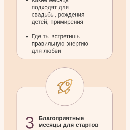
4
Опасные периоды
и как их обойти
Какие месяцы будут
требовать осторожности
(финансовые риски,
конфликты, откаты)
Где включается выгорание
и сопротивление
Как обойти опасные
периоды: что делать, а что
не делать в эти месяцы
После
вебинара