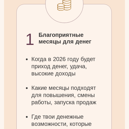
2
Благоприятные
месяцы для
отношений
Когда будут встречи,
углубление, решения в
отношениях
Какие месяцы
подходят для
свадьбы, рождения
детей, примирения
Где ты встретишь
правильную энергию
для любви